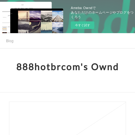
Ameba Owndで
あなただけのホームページやブログをつ
くろう
今すぐ試す
Blog
888hotbrcom's Ownd